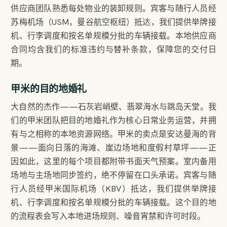
供应商团队熟悉每处物业的装卸规则。宾客与随行人员经
苏梅机场（USM，曼谷航空枢纽）抵达，我们提供举牌接
机、行李调度和按名单规模分批的车辆接载。本地供应商
合同均含我们的标准违约与替补条款，保障您的交付日
期。
甲米的目的地婚礼
大自然的杰作——石灰岩峭壁、翡翠海水与跳岛天堂。我
们的甲米团队把目的地婚礼作为核心日常业务运营，并拥
有与之相称的本地资源网络。甲米的卖点是安达曼海的背
景——面向日落的海滩、崖边场地和度假村草坪——正
因如此，这里的每个项目都附带书面天气预案。室内备用
场地与主场地同步签约，绝不停留在口头承诺。宾客与随
行人员经甲米国际机场（KBV）抵达，我们提供举牌接
机、行李调度和按名单规模分批的车辆接载。这个目的地
的流程表会写入本地进场规则、噪音宵禁和许可时段。