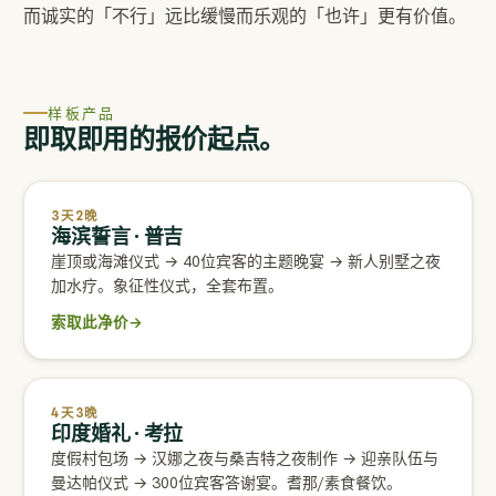
而诚实的「不行」远比缓慢而乐观的「也许」更有价值。
样板产品
即取即用的报价起点。
3天2晚
海滨誓言 · 普吉
崖顶或海滩仪式 → 40位宾客的主题晚宴 → 新人别墅之夜
加水疗。象征性仪式，全套布置。
索取此净价
→
4天3晚
印度婚礼 · 考拉
度假村包场 → 汉娜之夜与桑吉特之夜制作 → 迎亲队伍与
曼达帕仪式 → 300位宾客答谢宴。耆那/素食餐饮。