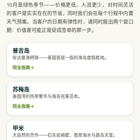
10月是绿色季节——价格更低、人流更少，对时间灵活
的客户是实实在在的节省，同时我们会在每个行程中内置
天气预案。当客户的日期有弹性时，请同时报出两个窗口
期：价值差可能正是促成签单的那一步。
普吉岛
完整同业指南
安达曼海明珠——泰国首屈一指的海岛度假胜地。
同业指南
→
苏梅岛
完整同业指南
泰国湾的热带奢华与海岛完美范本。
同业指南
→
甲米
完整同业指南
大自然的杰作——石灰岩峭壁、翡翠海水与跳岛天堂。