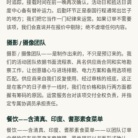
时追踪，接载时间在前一晚再次确认，活动日和抵达日调
度中心备有替补运力。后勤环节正是泰国行程通常出岔子
的地方；我们把它当作一门纪律来运营。如果订单不需要
该项，我们会直说并在报价中剔除；绝不虚增任何内容。
摄影 / 摄像团队
摄影 / 摄像团队——是制作出来的，不只是预订来的。我
们的活动团队依据书面流程表、具名供应商合同和实地勘
察工作，让创意雄心与进场排期、电力方案和备用选项相
匹配。供应商来自我们反复使用、经过审核的班底，这正
是在客户的日子悬于一线时，我们在价格和执行两方面都
握有筹码的原因。运营服务台对该项交付全权负责，并指
定专属协调员承担责任。
餐饮——含清真、印度、耆那素食菜单
餐饮——含清真、印度、耆那素食菜单——以团队订单