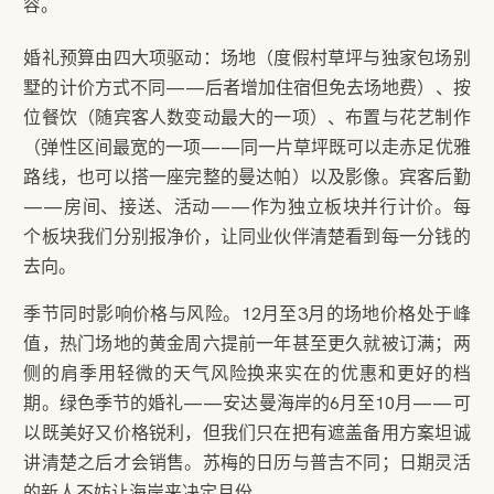
容。
婚礼预算由四大项驱动：场地（度假村草坪与独家包场别
墅的计价方式不同——后者增加住宿但免去场地费）、按
位餐饮（随宾客人数变动最大的一项）、布置与花艺制作
（弹性区间最宽的一项——同一片草坪既可以走赤足优雅
路线，也可以搭一座完整的曼达帕）以及影像。宾客后勤
——房间、接送、活动——作为独立板块并行计价。每
个板块我们分别报净价，让同业伙伴清楚看到每一分钱的
去向。
季节同时影响价格与风险。12月至3月的场地价格处于峰
值，热门场地的黄金周六提前一年甚至更久就被订满；两
侧的肩季用轻微的天气风险换来实在的优惠和更好的档
期。绿色季节的婚礼——安达曼海岸的6月至10月——可
以既美好又价格锐利，但我们只在把有遮盖备用方案坦诚
讲清楚之后才会销售。苏梅的日历与普吉不同；日期灵活
的新人不妨让海岸来决定月份。