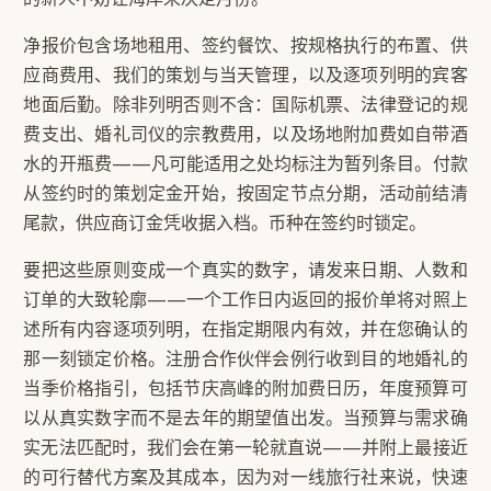
净报价包含场地租用、签约餐饮、按规格执行的布置、供
应商费用、我们的策划与当天管理，以及逐项列明的宾客
地面后勤。除非列明否则不含：国际机票、法律登记的规
费支出、婚礼司仪的宗教费用，以及场地附加费如自带酒
水的开瓶费——凡可能适用之处均标注为暂列条目。付款
从签约时的策划定金开始，按固定节点分期，活动前结清
尾款，供应商订金凭收据入档。币种在签约时锁定。
要把这些原则变成一个真实的数字，请发来日期、人数和
订单的大致轮廓——一个工作日内返回的报价单将对照上
述所有内容逐项列明，在指定期限内有效，并在您确认的
那一刻锁定价格。注册合作伙伴会例行收到目的地婚礼的
当季价格指引，包括节庆高峰的附加费日历，年度预算可
以从真实数字而不是去年的期望值出发。当预算与需求确
实无法匹配时，我们会在第一轮就直说——并附上最接近
的可行替代方案及其成本，因为对一线旅行社来说，快速