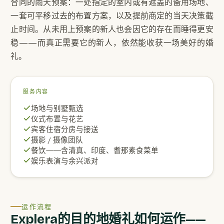
合同的雨天预案：一处指定的室内或有遮盖的备用场地、
一套可平移过去的布置方案，以及提前商定的当天决策截
止时间。从未用上预案的新人也会因它的存在而睡得更安
稳——而真正需要它的新人，依然能收获一场美好的婚
礼。
服务内容
场地与别墅甄选
仪式布置与花艺
宾客住宿分房与接送
摄影 / 摄像团队
餐饮——含清真、印度、耆那素食菜单
娱乐表演与余兴派对
运作流程
Explera的目的地婚礼如何运作——