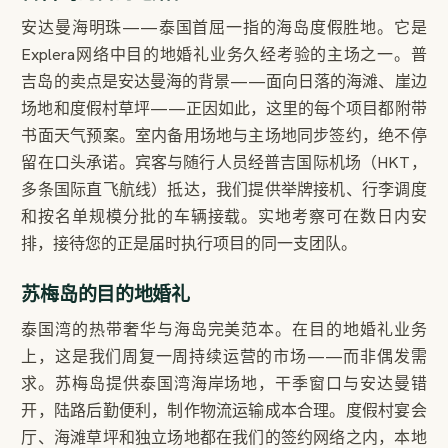
安达曼海明珠——泰国首屈一指的海岛度假胜地。它是
Explera网络中目的地婚礼业务久经考验的主场之一。普
吉岛的卖点是安达曼海的背景——面向日落的海滩、崖边
场地和度假村草坪——正因如此，这里的每个项目都附带
书面天气预案。室内备用场地与主场地同步签约，绝不停
留在口头承诺。宾客与随行人员经普吉国际机场（HKT，
多条国际直飞航线）抵达，我们提供举牌接机、行李调度
和按名单规模分批的车辆接载。实地考察可在数日内安
排，接待您的正是届时执行项目的同一支团队。
苏梅岛的目的地婚礼
泰国湾的热带奢华与海岛完美范本。在目的地婚礼业务
上，这是我们周复一周持续运营的市场——而非偶发需
求。苏梅岛提供泰国湾海岸场地，干季窗口与安达曼错
开，陆路后勤便利，制作物流运输成本合理。度假村宴会
厅、海滩草坪和独立场地都在我们的签约网络之内，本地