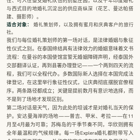
性、可入住整支婚礼队伍的别墅庄园，以及十年印度婚礼
与西式目的地婚礼沉淀出的供应商纵深（花艺、曼达帕搭
建、摄影师）。
适合对象：
婚礼策划师，以及拥有蜜月和庆典客户的旅行
社。
我们与每位婚礼策划师的第一场对话，是法律婚姻与象征
性仪式之别。在泰国缔结具有法律效力的婚姻意味着文书
流程：在曼谷的本国使馆宣誓无婚姻障碍声明，经泰国外
交部翻译认证，再到县署办理登记——一个两到四天的流
程，我们可以全程代办。多数国际新人选择在本国完成法
律登记，在这里举行象征性仪式，让庆典彻底摆脱官僚程
序。两条路径都成立；关键是提前数月有意识地选择，而
不是到了场地才发现区别。
第二场对话是天气，因为此处的坦诚才是对婚礼当天的保
护。安达曼海岸的场地——普吉、甲米、考拉——在11
月至4月最为可靠；苏梅岛的干季节奏不同，华欣则拥有
全年最温和的气候规律。每一场Explera婚礼都附带写入