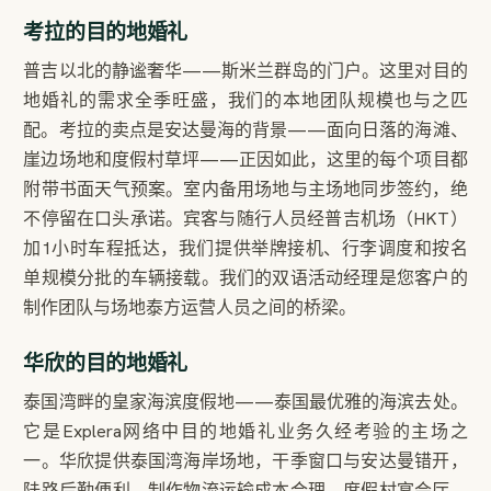
考拉的目的地婚礼
普吉以北的静谧奢华——斯米兰群岛的门户。这里对目的
地婚礼的需求全季旺盛，我们的本地团队规模也与之匹
配。考拉的卖点是安达曼海的背景——面向日落的海滩、
崖边场地和度假村草坪——正因如此，这里的每个项目都
附带书面天气预案。室内备用场地与主场地同步签约，绝
不停留在口头承诺。宾客与随行人员经普吉机场（HKT）
加1小时车程抵达，我们提供举牌接机、行李调度和按名
单规模分批的车辆接载。我们的双语活动经理是您客户的
制作团队与场地泰方运营人员之间的桥梁。
华欣的目的地婚礼
泰国湾畔的皇家海滨度假地——泰国最优雅的海滨去处。
它是Explera网络中目的地婚礼业务久经考验的主场之
一。华欣提供泰国湾海岸场地，干季窗口与安达曼错开，
陆路后勤便利，制作物流运输成本合理。度假村宴会厅、