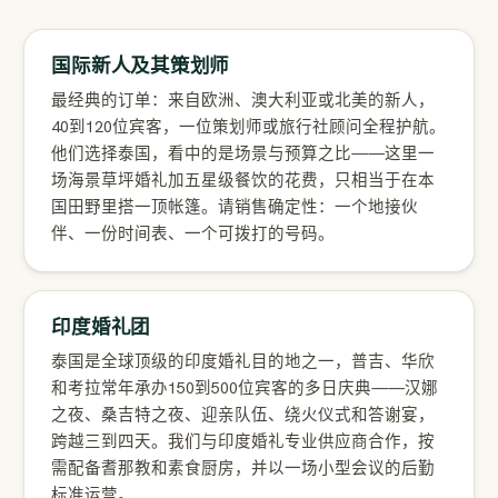
国际新人及其策划师
最经典的订单：来自欧洲、澳大利亚或北美的新人，
40到120位宾客，一位策划师或旅行社顾问全程护航。
他们选择泰国，看中的是场景与预算之比——这里一
场海景草坪婚礼加五星级餐饮的花费，只相当于在本
国田野里搭一顶帐篷。请销售确定性：一个地接伙
伴、一份时间表、一个可拨打的号码。
印度婚礼团
泰国是全球顶级的印度婚礼目的地之一，普吉、华欣
和考拉常年承办150到500位宾客的多日庆典——汉娜
之夜、桑吉特之夜、迎亲队伍、绕火仪式和答谢宴，
跨越三到四天。我们与印度婚礼专业供应商合作，按
需配备耆那教和素食厨房，并以一场小型会议的后勤
标准运营。