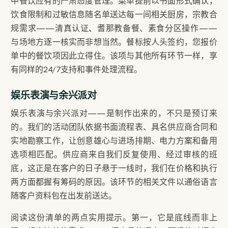
中餐饮应有的严肃态度管理。菜单提前以书面形式确认，
饮食限制和过敏信息随名单送达每一间相关厨房，宗教合
规需求——清真认证、耆那教备餐、素食分区操作——
与场地方逐一核实而非想当然。餐标按人头签约，您报价
单中的餐饮项因此立得住。该项与其他所有环节一样，享
有同样的24/7支持和事件处理流程。
娱乐表演与余兴派对
娱乐表演与余兴派对——是制作出来的，不只是预订来
的。我们的活动团队依据书面流程表、具名供应商合同和
实地勘察工作，让创意雄心与进场排期、电力方案和备用
选项相匹配。供应商来自我们反复使用、经过审核的班
底，这正是在客户的日子悬于一线时，我们在价格和执行
两方面都握有筹码的原因。该环节的相关文件以通俗语言
随客户资料包在出发前送达。
阅读这份清单的两点实用提示。第一，它是底线而非上