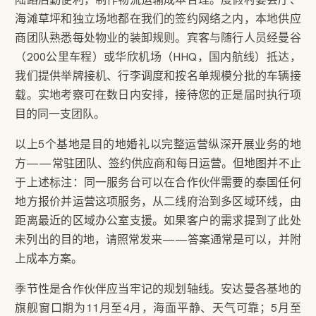
海滩草坪和独立场地都在我们的签约网络之内，本地供应
商团队熟悉每处物业的装卸规则。宾客与随行人员经曼谷
（200公里车程）或华欣机场（HHQ，国内航线）抵达，
我们提供举牌接机、行李调度和按名单规模分批的车辆接
载。实地考察可在数日内安排，接待您的正是届时执行项
目的同一支团队。
以上5个基地是目的地婚礼以完整运营纵深开展业务的地
方——常驻团队、签约供应商和每日运营。但地图并不止
于上述标注：同一服务台可以在合作伙伴需要的泰国任何
地方报价并运营这项服务，从二线府治到多区域环线，由
距离最近的区域办公室支援。如果客户的需求提到了此处
未列出的目的地，请照常发来——答案通常是可以，并附
上成本方案。
季节性是合作伙伴应当牢记的规划轴线。安达曼各基地的
旗舰窗口期为11月至4月，海面平静、天气可靠；5月至