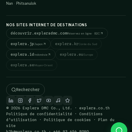
Nan
·
Phitsanulok
NOS SITES INTERNET DE DESTINATIONS
découvrir.expleradmc.com
Réservez en ligne · B2C
explera.jp
explera.kr
Japon
Corée du Sud
explera.id
explera.eu
Indonésie
Europe
explera.ae
Moyen-Orient
Rechercher
© 2026 Explera DMC Co., Ltd. · explera.co.th
Politique de confidentialité
·
Conditions
d’utilisation
·
Politique de cookies
·
Plan du
site
b2b@explera.co.th
·
+66 93 656 8090