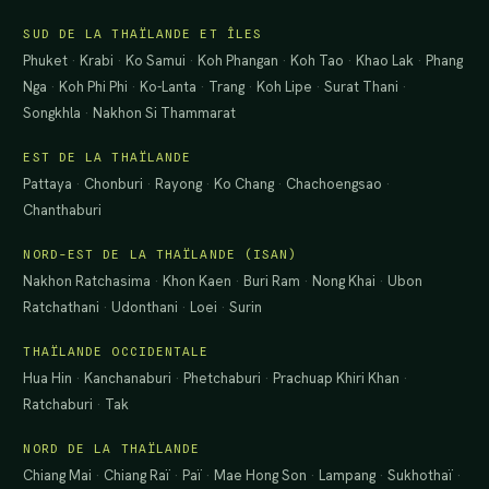
SUD DE LA THAÏLANDE ET ÎLES
Phuket
·
Krabi
·
Ko Samui
·
Koh Phangan
·
Koh Tao
·
Khao Lak
·
Phang
Nga
·
Koh Phi Phi
·
Ko-Lanta
·
Trang
·
Koh Lipe
·
Surat Thani
·
Songkhla
·
Nakhon Si Thammarat
EST DE LA THAÏLANDE
Pattaya
·
Chonburi
·
Rayong
·
Ko Chang
·
Chachoengsao
·
Chanthaburi
NORD-EST DE LA THAÏLANDE (ISAN)
Nakhon Ratchasima
·
Khon Kaen
·
Buri Ram
·
Nong Khai
·
Ubon
Ratchathani
·
Udonthani
·
Loei
·
Surin
THAÏLANDE OCCIDENTALE
Hua Hin
·
Kanchanaburi
·
Phetchaburi
·
Prachuap Khiri Khan
·
Ratchaburi
·
Tak
NORD DE LA THAÏLANDE
Chiang Mai
·
Chiang Raï
·
Paï
·
Mae Hong Son
·
Lampang
·
Sukhothaï
·