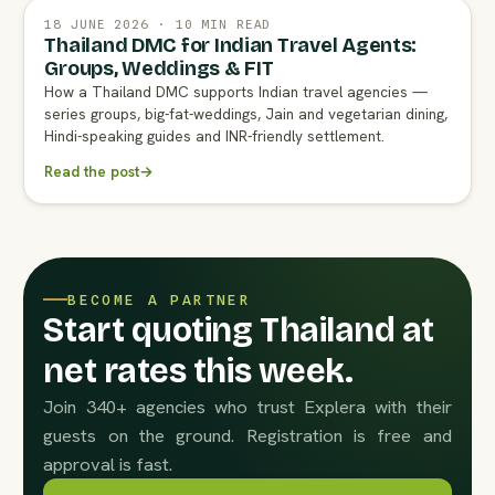
18 JUNE 2026 · 10 MIN READ
Thailand DMC for Indian Travel Agents:
Groups, Weddings & FIT
How a Thailand DMC supports Indian travel agencies —
series groups, big-fat-weddings, Jain and vegetarian dining,
Hindi-speaking guides and INR-friendly settlement.
Read the post
→
BECOME A PARTNER
Start quoting Thailand at
net rates this week.
Join 340+ agencies who trust Explera with their
guests on the ground. Registration is free and
approval is fast.