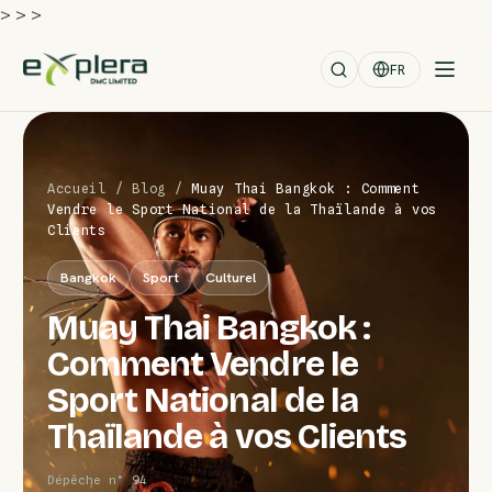
>
>
>
FR
Accueil
/
Blog
/
Muay Thai Bangkok : Comment
Vendre le Sport National de la Thaïlande à vos
Clients
Bangkok
Sport
Culturel
Muay Thai Bangkok :
Comment Vendre le
Sport National de la
Thaïlande à vos Clients
Dépêche n° 94