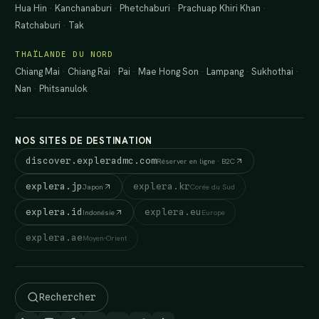
Hua Hin
·
Kanchanaburi
·
Phetchaburi
·
Prachuap Khiri Khan
·
Ratchaburi
·
Tak
THAÏLANDE DU NORD
Chiang Mai
·
Chiang Rai
·
Pai
·
Mae Hong Son
·
Lampang
·
Sukhothai
·
Nan
·
Phitsanulok
NOS SITES DE DESTINATION
discover.expleradmc.com
Réserver en ligne · B2C
explera.jp
explera.kr
Japon
Corée du Sud
explera.id
explera.eu
Indonésie
Europe
explera.ae
Moyen-Orient
Rechercher