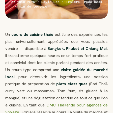
29 juin 2026 · David Leo · Explera Trade Desk
· 4 min de lecture
Un
cours de cuisine thaïe
est l'une des expériences les
plus universellement appréciées que vous puissiez
vendre — disponible à
Bangkok, Phuket et Chiang Mai
,
il transforme quelques heures en un temps fort pratique
et convivial dont les clients parlent pendant des années.
Un cours type comprend une
visite guidée du marché
local
pour découvrir les ingrédients, une session
pratique de préparation de
plats classiques
(Pad Thaï,
curry vert ou massaman, Tom Yum, riz gluant à la
mangue) et une dégustation détendue de tout ce que l'on
a cuisiné. En tant que
DMC Thaïlande pour agences de
voyage
, Explera réserve le cours, la visite du marché et