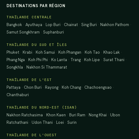
DESTINATIONS PAR RÉGION
THAÏLANDE CENTRALE
Bangkok
·
Ayuthaya
·
Lop Buri
·
Chainat
·
Sing Buri
·
Nakhon Pathom
·
Samut Songkhram
·
Suphanburi
THAÏLANDE DU SUD ET ÎLES
Phuket
·
Krabi
·
Koh Samui
·
Koh Phangan
·
Koh Tao
·
Khao Lak
·
Phang Nga
·
Koh Phi Phi
·
Ko Lanta
·
Trang
·
Koh Lipe
·
Surat Thani
·
Songkhla
·
Nakhon Si Thammarat
THAÏLANDE DE L'EST
Pattaya
·
Chon Buri
·
Rayong
·
Koh Chang
·
Chachoengsao
·
Chanthaburi
THAÏLANDE DU NORD-EST (ISAN)
Nakhon Ratchasima
·
Khon Kaen
·
Buri Ram
·
Nong Khai
·
Ubon
Ratchathani
·
Udon Thani
·
Loei
·
Surin
THAÏLANDE DE L'OUEST