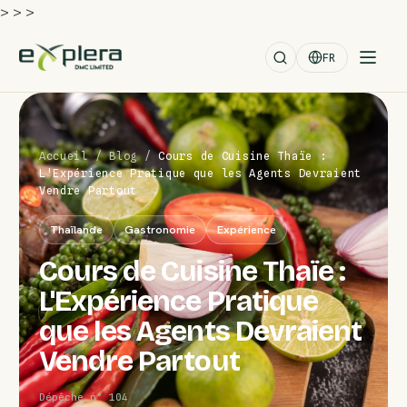
>
>
>
FR
Accueil
/
Blog
/
Cours de Cuisine Thaïe :
L'Expérience Pratique que les Agents Devraient
Vendre Partout
Thaïlande
Gastronomie
Expérience
Cours de Cuisine Thaïe :
L'Expérience Pratique
que les Agents Devraient
Vendre Partout
Dépêche n° 104