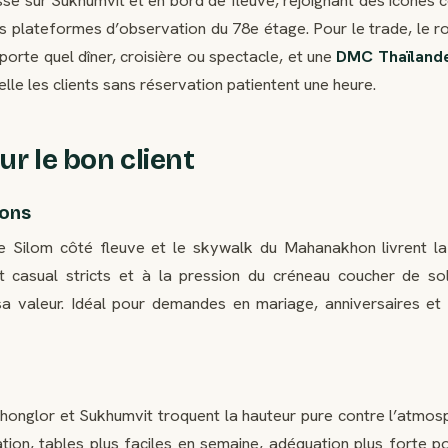
es plateformes d’observation du 78e étage. Pour le trade, le 
’importe quel dîner, croisière ou spectacle, et une
DMC Thaïland
elle les clients sans réservation patientent une heure.
ur le bon client
ions
de Silom côté fleuve et le skywalk du Mahanakhon livrent la
 casual stricts et à la pression du créneau coucher de so
a valeur. Idéal pour demandes en mariage, anniversaires et 
onglor et Sukhumvit troquent la hauteur pure contre l’atmosp
ation, tables plus faciles en semaine, adéquation plus forte p