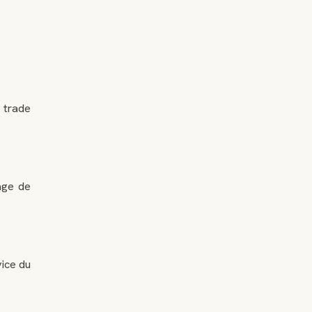
 trade
age de
vice du