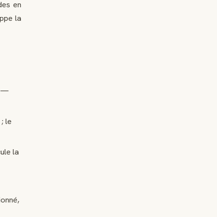
des en
ppe la
s —
; le
ule la
ionné,