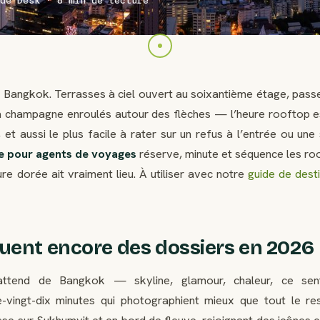
de Desk · 8 min de lecture
 Bangkok. Terrasses à ciel ouvert au soixantième étage, passe
 à champagne enroulés autour des flèches — l’heure rooftop es
 aussi le plus facile à rater sur un refus à l’entrée ou une 
 pour agents de voyages
réserve, minute et séquence les ro
e dorée ait vraiment lieu. À utiliser avec notre
guide de dest
luent encore des dossiers en 2026
 attend de Bangkok — skyline, glamour, chaleur, ce sen
vingt-dix minutes qui photographient mieux que tout le re
cesse sur Sukhumvit et en bord de fleuve, rejoignant des icône