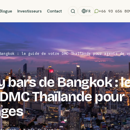
Blogue
Investisseurs
Contact
+66 93 656 80
FR
Bangkok : le guide de votre DMC Thaïlande pour agents de v
y bars de Bangkok : l
 DMC Thaïlande pour
ages