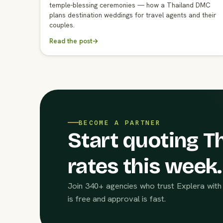
temple-blessing ceremonies — how a Thailand DMC
plans destination weddings for travel agents and their
couples.
Read the post
→
BECOME A PARTNER
Start quoting Th
rates this week.
Join 340+ agencies who trust Explera with 
is free and approval is fast.