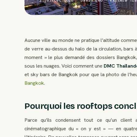
2 juillet 2026 · David Leo · Explera Tra
Aucune ville au monde ne pratique l’altitude comme
de verre au-dessus du halo de la circulation, bars
moment » le plus demandé des dossiers Bangkok, et
sous les nuages. Voici comment une
DMC Thaïlande
et sky bars de Bangkok pour que la photo de l’heur
Bangkok
.
Pourquoi les rooftops conc
Parce qu’ils condensent tout ce qu’un client
cinématographique du « on y est » — en quatre-
l’itinéraire. De nouvelles terrasses ouvrent sans 