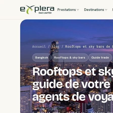
Prestations
Destinations
Accueil
/
Blog
/
Rooftops et sky bars de 
Bangkok
Rooftops & sky bars
Guide trade
Rooftops et sk
guide de votre
agents de voy
Dépêche n° 120