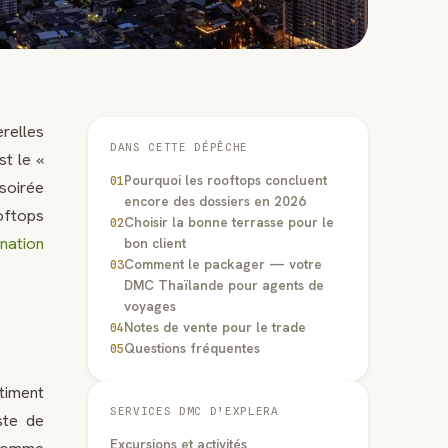
relles
DANS CETTE DÉPÊCHE
t le «
Pourquoi les rooftops concluent
01
soirée
encore des dossiers en 2026
oftops
Choisir la bonne terrasse pour le
02
ination
bon client
Comment le packager — votre
03
DMC Thaïlande pour agents de
voyages
Notes de vente pour le trade
04
Questions fréquentes
05
timent
SERVICES DMC D’EXPLERA
ste de
Excursions et activités
s comme