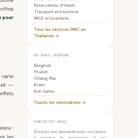
Réservations d’hôtels
rooftop
Transport et transferts
e pour
MICE et incentives
Tous les services DMC en
Thaïlande →
OÙ NOUS OPÉRONS
Bangkok
Phuket
 carte
Chiang Mai
leil —
Krabi
Koh Samui
effets
Toutes les destinations →
CONTACTEZ-NOUS
hère :
Envoyez une demande avec vos dates,
our les
le nombre de personnes et vos