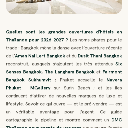
Desk · 8 min de lecture
Quelles sont les grandes ouvertures d’hôtels en
Thaïlande pour 2026–2027 ?
Les noms phares pour le
trade : Bangkok mène la danse avec l’ouverture récente
de l’
Aman Nai Lert Bangkok
et du
Dusit Thani Bangkok
reconstruit, auxquels s’ajoutent les très attendus
Six
Senses Bangkok
,
The Langham Bangkok
et
Fairmont
Bangkok Sukhumvit
; Phuket accueille le
Navera
Phuket – MGallery
sur Surin Beach ; et les îles
continuent d’attirer de nouvelles marques de luxe et
lifestyle. Savoir ce qui ouvre — et le pré-vendre — est
un véritable avantage pour l’agent. Ce guide
cartographie le pipeline et montre comment un
DMC
Thaïlande pour agents de voyages
vous ouvre l’accès