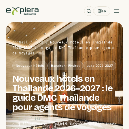
FR
Accueil
/
Blog
/
Nouveaux hôtels en Thaïlande
2026–2027 : le guide DMC Thaïlande pour agents
de voyages
Nouveaux hôtels
Bangkok · Phuket
Luxe 2026–2027
Nouveaux hôtels en
Thaïlande 2026–2027 : le
guide DMC Thaïlande
pour agents de voyages
Dépêche n° 131
3 juillet 2026 · David Leo · Explera Trade