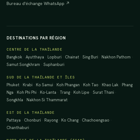
Bureau d'échange WhatsApp ↗
DESTINATIONS PAR RÉGION
CENTRE DE LA THAÏLANDE
Bangkok
·
Ayutthaya
·
Lopburi
·
Chainat
·
Sing Buri
·
Nakhon Pathom
·
Samut Songkhram
·
Suphanburi
SUD DE LA THAÏLANDE ET ÎLES
Phuket
·
Krabi
·
Ko Samui
·
Koh Phangan
·
Koh Tao
·
Khao Lak
·
Phang
Nga
·
Koh Phi Phi
·
Ko-Lanta
·
Trang
·
Koh Lipe
·
Surat Thani
·
Songkhla
·
Nakhon Si Thammarat
EST DE LA THAÏLANDE
Pattaya
·
Chonburi
·
Rayong
·
Ko Chang
·
Chachoengsao
·
Chanthaburi