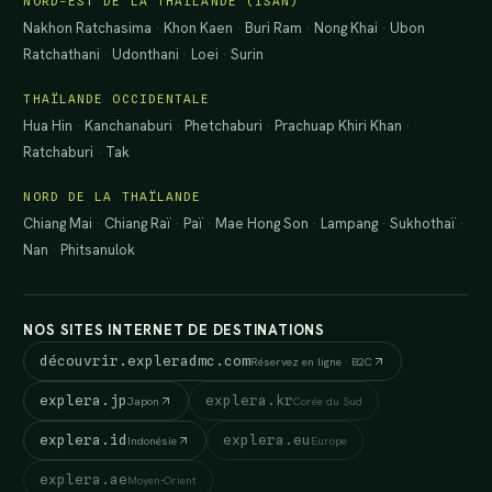
NORD-EST DE LA THAÏLANDE (ISAN)
Nakhon Ratchasima
·
Khon Kaen
·
Buri Ram
·
Nong Khai
·
Ubon
Ratchathani
·
Udonthani
·
Loei
·
Surin
THAÏLANDE OCCIDENTALE
Hua Hin
·
Kanchanaburi
·
Phetchaburi
·
Prachuap Khiri Khan
·
Ratchaburi
·
Tak
NORD DE LA THAÏLANDE
Chiang Mai
·
Chiang Raï
·
Paï
·
Mae Hong Son
·
Lampang
·
Sukhothaï
·
Nan
·
Phitsanulok
NOS SITES INTERNET DE DESTINATIONS
découvrir.expleradmc.com
Réservez en ligne · B2C
explera.jp
explera.kr
Japon
Corée du Sud
explera.id
explera.eu
Indonésie
Europe
explera.ae
Moyen-Orient