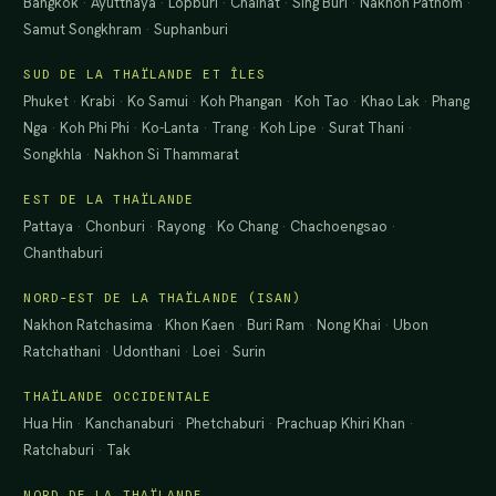
Bangkok
·
Ayutthaya
·
Lopburi
·
Chainat
·
Sing Buri
·
Nakhon Pathom
·
Samut Songkhram
·
Suphanburi
SUD DE LA THAÏLANDE ET ÎLES
Phuket
·
Krabi
·
Ko Samui
·
Koh Phangan
·
Koh Tao
·
Khao Lak
·
Phang
Nga
·
Koh Phi Phi
·
Ko-Lanta
·
Trang
·
Koh Lipe
·
Surat Thani
·
Songkhla
·
Nakhon Si Thammarat
EST DE LA THAÏLANDE
Pattaya
·
Chonburi
·
Rayong
·
Ko Chang
·
Chachoengsao
·
Chanthaburi
NORD-EST DE LA THAÏLANDE (ISAN)
Nakhon Ratchasima
·
Khon Kaen
·
Buri Ram
·
Nong Khai
·
Ubon
Ratchathani
·
Udonthani
·
Loei
·
Surin
THAÏLANDE OCCIDENTALE
Hua Hin
·
Kanchanaburi
·
Phetchaburi
·
Prachuap Khiri Khan
·
Ratchaburi
·
Tak
NORD DE LA THAÏLANDE