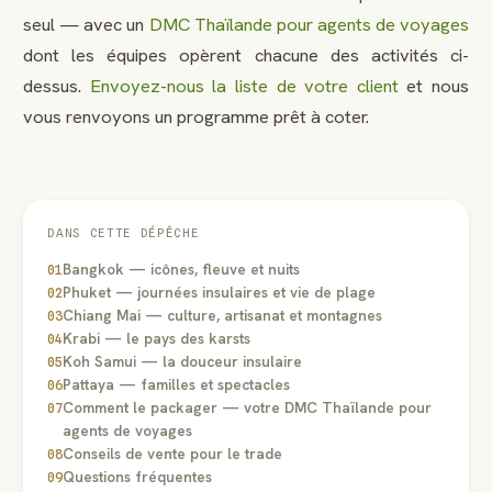
seul — avec un
DMC Thaïlande pour agents de voyages
dont les équipes opèrent chacune des activités ci-
dessus.
Envoyez-nous la liste de votre client
et nous
vous renvoyons un programme prêt à coter.
DANS CETTE DÉPÊCHE
Bangkok — icônes, fleuve et nuits
01
Phuket — journées insulaires et vie de plage
02
Chiang Mai — culture, artisanat et montagnes
03
Krabi — le pays des karsts
04
Koh Samui — la douceur insulaire
05
Pattaya — familles et spectacles
06
Comment le packager — votre DMC Thaïlande pour
07
agents de voyages
Conseils de vente pour le trade
08
Questions fréquentes
09