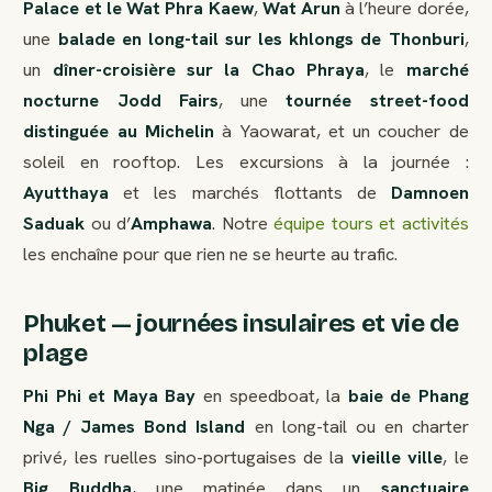
Palace et le Wat Phra Kaew
,
Wat Arun
à l’heure dorée,
une
balade en long-tail sur les khlongs de Thonburi
,
un
dîner-croisière sur la Chao Phraya
, le
marché
nocturne Jodd Fairs
, une
tournée street-food
distinguée au Michelin
à Yaowarat, et un coucher de
soleil en rooftop. Les excursions à la journée :
Ayutthaya
et les marchés flottants de
Damnoen
Saduak
ou d’
Amphawa
. Notre
équipe tours et activités
les enchaîne pour que rien ne se heurte au trafic.
Phuket — journées insulaires et vie de
plage
Phi Phi et Maya Bay
en speedboat, la
baie de Phang
Nga / James Bond Island
en long-tail ou en charter
privé, les ruelles sino-portugaises de la
vieille ville
, le
Big Buddha
, une matinée dans un
sanctuaire