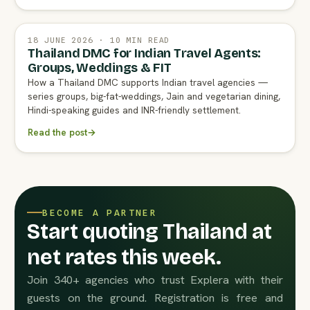
18 JUNE 2026 · 10 MIN READ
Thailand DMC for Indian Travel Agents:
Groups, Weddings & FIT
How a Thailand DMC supports Indian travel agencies —
series groups, big-fat-weddings, Jain and vegetarian dining,
Hindi-speaking guides and INR-friendly settlement.
Read the post
→
BECOME A PARTNER
Start quoting Thailand at
net rates this week.
Join 340+ agencies who trust Explera with their
guests on the ground. Registration is free and