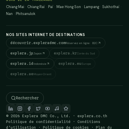
Chiang Mai
·
Chiang Raï
·
Paï
·
Mae Hong Son
·
Lampang
·
Sukhothaï
·
Nan
·
Phitsanulok
NOS SITES INTERNET DE DESTINATIONS
découvrir.expleradmc.com
Réservez en ligne · B2C
explera.jp
explera.kr
Japon
Corée du Sud
explera.id
explera.eu
Indonésie
Europe
explera.ae
Moyen-Orient
Rechercher
© 2026 Explera DMC Co., Ltd. · explera.co.th
Politique de confidentialité
·
Conditions
d’utilisation
·
Politique de cookies
·
Plan du