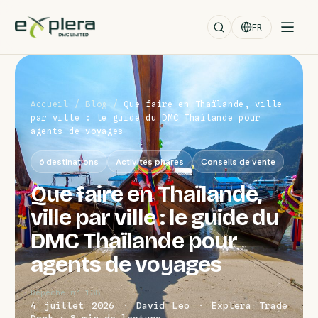
FR
Accueil
/
Blog
/
Que faire en Thaïlande, ville
par ville : le guide du DMC Thaïlande pour
agents de voyages
6 destinations
Activités phares
Conseils de vente
Que faire en Thaïlande,
ville par ville : le guide du
DMC Thaïlande pour
agents de voyages
Dépêche n° 138
4 juillet 2026 · David Leo · Explera Trade