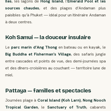
îles
, les lagons de
Hong Island
, l’
Emerald Pool et les
sources chaudes
, et des plages d’Andaman plus
paisibles qu’à Phuket — idéal pour un itinéraire Andaman
à deux centres.
Koh Samui — la douceur insulaire
Le
parc marin d’Ang Thong
en bateau ou en kayak, le
Big Buddha et Fisherman’s Village
, des safaris jungle
entre cascades et points de vue, des demi-journées spa
et des dîners-croisières au couchant — territoire lune de
miel.
Pattaya — familles et spectacles
Journées plage à
Coral Island (Koh Larn)
,
Nong Nooch
Tropical Garden
, le
Sanctuary of Truth
, cabarets