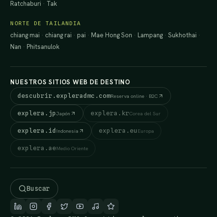
Ratchaburi
·
Tak
NORTE DE TAILANDIA
chiang mai
·
chiang rai
·
pai
·
Mae Hong Son
·
Lampang
·
Sukhothai
·
Nan
·
Phitsanulok
NUESTROS SITIOS WEB DE DESTINO
descubrir.expleradmc.com
Reserva online · B2C
explera.jp
explera.kr
Japón
Corea del Sur
explera.id
explera.eu
Indonesia
Europa
explera.ae
Medio Oriente
Buscar