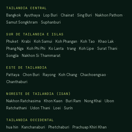
TAILANDIA CENTRAL
Bangkok
·
Ayuthaya
·
Lop Buri
·
Chainat
·
Sing Buri
·
Nakhon Pathom
·
Samut Songkhram
·
Suphanburi
SUR DE TAILANDIA E ISLAS
Phuket
·
Krabi
·
Koh Samui
·
Koh Phangan
·
Koh Tao
·
Khao Lak
·
Phang Nga
·
Koh Phi Phi
·
Ko Lanta
·
trang
·
Koh Lipe
·
Surat Thani
·
Songjla
·
Nakhon Si Thammarat
ESTE DE TAILANDIA
Pattaya
·
Chon Buri
·
Rayong
·
Koh Chang
·
Chachoengsao
·
Chanthaburi
NORESTE DE TAILANDIA (ISAN)
Nakhon Ratchasima
·
Khon Kaen
·
Buri Ram
·
Nong Khai
·
Ubon
Ratchathani
·
Udon Thani
·
Loei
·
Surín
TAILANDIA OCCIDENTAL
hua hin
·
Kanchanaburi
·
Phetchaburi
·
Prachuap Khiri Khan
·