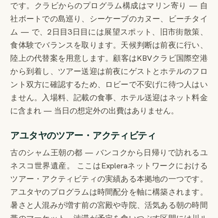
です。クラビからのプログラム構成はマリン寄り — 自
社ボートでの島巡り、シーケーブのカヌー、ビーチタイ
ム — で、2日目3日目には展望スポット、旧市街散策、
食体験でバランスを取ります。天候判断は前夜に行い、
陸上の代替案を用意します。顧客はKBVクラビ国際空港
から到着し、ツアー送迎は前夜にゲストとホテルのフロ
ント双方に確認するため、ロビーで不安げに待つ人はい
ません。入場料、記載の食事、ホテル送迎はネット料金
に含まれ — 当日の想定外の出費はありません。
アユタヤのツアー・アクティビティ
古のシャム王朝の都 — バンコクから日帰りで訪れるユ
ネスコ世界遺産。 ここはExpleraネットワークにおける
ツアー・アクティビティの実績ある本拠地の一つです。
アユタヤのプログラムは時間配分を軸に構築されます。
暑さと人混みが増す前の宮殿や寺院、活気ある朝の時間