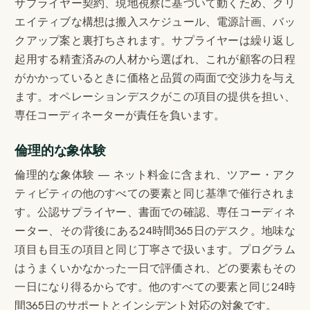
サプライヤー契約、現地視察に基づいて動くため、クリ
エイティブな構想は搬入スケジュール、電源計画、バッ
クアップ案と裏打ちされます。サプライヤーは繰り返し
起用する精査済みの人材から選ばれ、これが顧客の日程
がかかっているときに価格と品質の両面で交渉力を与え
ます。オペレーションデスクがこの項目の提供を担い、
専任コーディネーターが責任を負います。
倫理的な象体験
倫理的な象体験 — ネット料金に含まれ、ツアー・アク
ティビティの他のすべての要素と同じ基準で催行されま
す。公認サプライヤー、書面での確認、専任コーディネ
ーター、その背後にある24時間365日のデスク。地味な
項目も目玉の項目と同じ丁寧さで扱います。プログラム
はうまくいかなかった一日で評価され、どの要素もその
一日になり得るからです。他のすべての要素と同じ24時
間365日のサポートとインシデント対応の対象です。