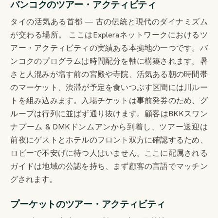
バンコクのツアー・アクティビティ
タイの活気ある首都 — 古の伝統と現代のダイナミズム
が交わる場所。 ここはExpleraネットワークにおけるツ
アー・アクティビティの実績ある本拠地の一つです。バ
ンコクのプログラムは時間配分を軸に構築されます。暑
さと人混みが増す前の宮殿や寺院、活気ある朝の時間帯
のマーケット、渋滞が予定を食いつぶす区間には川ルー
トを組み込みます。入場チケットは事前発券のため、グ
ループは行列に並ばず通り抜けます。顧客はBKKスワン
ナプーム & DMKドンムアンから到着し、ツアー送迎は
前夜にゲストとホテルのフロント双方に確認するため、
ロビーで不安げに待つ人はいません。ここに配属される
ガイドは地域の公認を持ち、まず顧客の言語でマッチン
グされます。
プーケットのツアー・アクティビティ