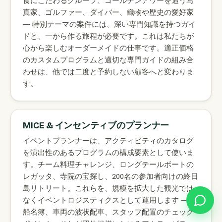
食にこだわるグループ、ゴールデンアワーを追う写
真家、ゴルファー、ダイバー、織物や歴史の愛好家
— 特別テーマの案件には、深い専門知識を持つガイ
ドと、一から作る旅程が必要です。これは私たちが
心から楽しむオーダーメイドの仕事です。適正価格
のカスタムプログラムと適切な専門ガイドの組み合
わせは、他では二度と予約しない顧客へと変わりま
す。
MICE & インセンティブのプランナー
イベントプランナーは、アクティビティのカタログ
を演出性のあるプログラムの構成要素として使いま
す。チーム料理チャレンジ、ロングテールボートの
レガッタ、寺院の宝探し、200名の参加者向けの終日
島リトリート。これらを、規模を拡大した観光では
なくイベントロジスティクスとして運用します — 乗
船名簿、車両の波状配車、スタッフ配置のチェック