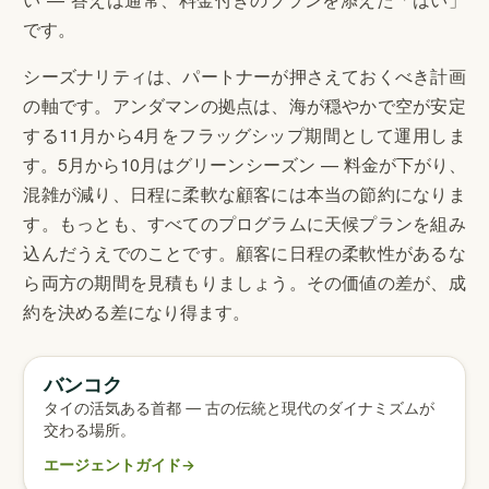
い — 答えは通常、料金付きのプランを添えた「はい」
です。
シーズナリティは、パートナーが押さえておくべき計画
の軸です。アンダマンの拠点は、海が穏やかで空が安定
する11月から4月をフラッグシップ期間として運用しま
す。5月から10月はグリーンシーズン — 料金が下がり、
混雑が減り、日程に柔軟な顧客には本当の節約になりま
す。もっとも、すべてのプログラムに天候プランを組み
込んだうえでのことです。顧客に日程の柔軟性があるな
ら両方の期間を見積もりましょう。その価値の差が、成
約を決める差になり得ます。
バンコク
エージェント完全ガイド
タイの活気ある首都 — 古の伝統と現代のダイナミズムが
交わる場所。
エージェントガイド
→