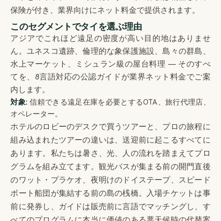
保険が付き、業界向けにネット料金で提供されます。
このセグメントでタイを選ぶ理由
アジアでこれほど遠足の密度が高い目的地はありませ
ん。ユネスコ遺跡、倫理的な象保護施設、島々の群島、
水上マーケット、ミシュラン級の屋台料理 — そのすべ
てを、8言語対応の公認ガイドが業界ネット料金でご案
内します。
対象:
信頼できる遠足在庫を必要とするOTA、旅行代理店、
オペレーター。
ホテルのロビーのデスクで買うツアーと、プロの旅程に
組み込まれたツアーの違いは、送迎前に起こるすべてに
あります。私たちは暑さ、光、人の流れを踏まえてプロ
グラムを組み立てます。観光バスが集まる前の開門直後
のワット・プラケオ、夜明けのドイステープ、スピード
ボート船団が集結する前の島の桟橋。入場チケットは事
前に発券し、ガイドは販売前に言語でマッチングし、す
べてのプログラムに本当に価値のある悪天候時の代替案