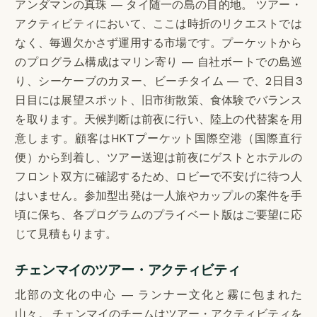
アンダマンの真珠 — タイ随一の島の目的地。 ツアー・
アクティビティにおいて、ここは時折のリクエストでは
なく、毎週欠かさず運用する市場です。プーケットから
のプログラム構成はマリン寄り — 自社ボートでの島巡
り、シーケーブのカヌー、ビーチタイム — で、2日目3
日目には展望スポット、旧市街散策、食体験でバランス
を取ります。天候判断は前夜に行い、陸上の代替案を用
意します。顧客はHKTプーケット国際空港（国際直行
便）から到着し、ツアー送迎は前夜にゲストとホテルの
フロント双方に確認するため、ロビーで不安げに待つ人
はいません。参加型出発は一人旅やカップルの案件を手
頃に保ち、各プログラムのプライベート版はご要望に応
じて見積もります。
チェンマイのツアー・アクティビティ
北部の文化の中心 — ランナー文化と霧に包まれた
山々。 チェンマイのチームはツアー・アクティビティを