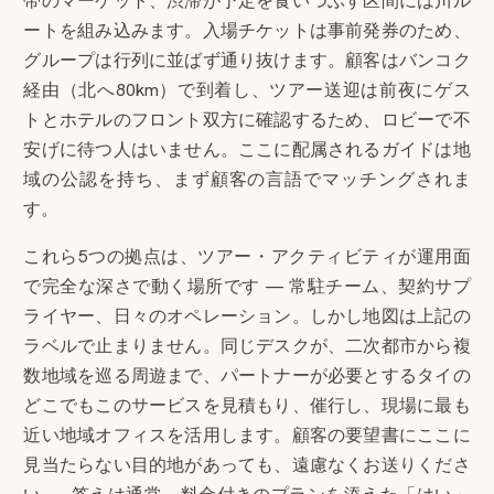
帯のマーケット、渋滞が予定を食いつぶす区間には川ル
ートを組み込みます。入場チケットは事前発券のため、
グループは行列に並ばず通り抜けます。顧客はバンコク
経由（北へ80km）で到着し、ツアー送迎は前夜にゲス
トとホテルのフロント双方に確認するため、ロビーで不
安げに待つ人はいません。ここに配属されるガイドは地
域の公認を持ち、まず顧客の言語でマッチングされま
す。
これら5つの拠点は、ツアー・アクティビティが運用面
で完全な深さで動く場所です — 常駐チーム、契約サプ
ライヤー、日々のオペレーション。しかし地図は上記の
ラベルで止まりません。同じデスクが、二次都市から複
数地域を巡る周遊まで、パートナーが必要とするタイの
どこでもこのサービスを見積もり、催行し、現場に最も
近い地域オフィスを活用します。顧客の要望書にここに
見当たらない目的地があっても、遠慮なくお送りくださ