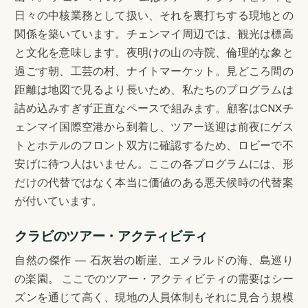
日々の中核業務として扱い、それを裏打ちする現地との
関係を築いています。チェンマイ周辺では、観光は標高
と文化を意味します。夜明けの山の寺院、倫理的な象と
過ごす朝、工芸の村、ナイトマーケット。見どころ間の
距離は地図で見るより長いため、私たちのプログラムは
詰め込みすぎず正直なペースで組みます。顧客はCNXチ
ェンマイ国際空港から到着し、ツアー送迎は前夜にゲス
トとホテルのフロント双方に確認するため、ロビーで不
安げに待つ人はいません。ここの各プログラムには、形
だけの代替ではなく本当に価値のある悪天候時の代替案
が付いています。
クラビのツアー・アクティビティ
自然の傑作 — 石灰岩の断崖、エメラルドの海、島巡り
の楽園。 ここでのツアー・アクティビティの需要はシー
ズンを通じて高く、現地の人員体制もそれに見合う規模