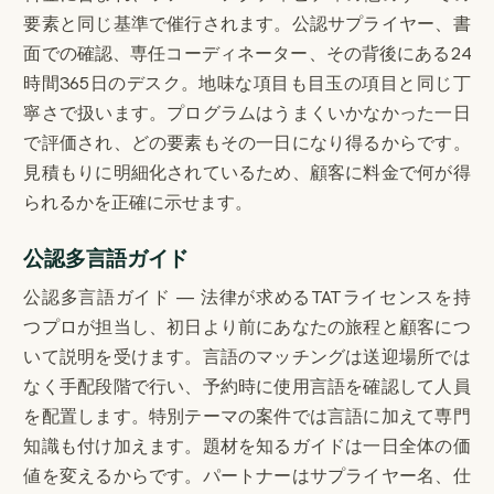
要素と同じ基準で催行されます。公認サプライヤー、書
面での確認、専任コーディネーター、その背後にある24
時間365日のデスク。地味な項目も目玉の項目と同じ丁
寧さで扱います。プログラムはうまくいかなかった一日
で評価され、どの要素もその一日になり得るからです。
見積もりに明細化されているため、顧客に料金で何が得
られるかを正確に示せます。
公認多言語ガイド
公認多言語ガイド — 法律が求めるTATライセンスを持
つプロが担当し、初日より前にあなたの旅程と顧客につ
いて説明を受けます。言語のマッチングは送迎場所では
なく手配段階で行い、予約時に使用言語を確認して人員
を配置します。特別テーマの案件では言語に加えて専門
知識も付け加えます。題材を知るガイドは一日全体の価
値を変えるからです。パートナーはサプライヤー名、仕