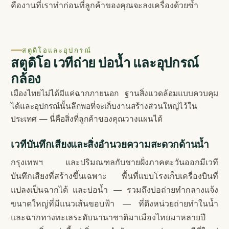
คืองานที่เราทำก่อนที่ลูกค้าของคุณจะลงเครื่องด้วยซ้ำ
สตูดิโอและอุปกรณ์
สตูดิโอ เวทีถ่าย บ่อน้ำ และอุปกรณ์
กล้อง
เมืองไทยไม่ได้มีแค่ฉากภายนอก ฐานสิ่งแวดล้อมแบบควบคุม
ได้และอุปกรณ์นั้นลึกพอที่จะเก็บงานสร้างส่วนใหญ่ไว้ใน
ประเทศ — นี่คือสิ่งที่ลูกค้าของคุณวางแผนได้
เวทีบันทึกเสียงและสิ่งอำนวยความสะดวกด้านน้ำ
กรุงเทพฯ และปริมณฑลกับชายฝั่งภาคตะวันออกมีเวที
บันทึกเสียงที่สร้างขึ้นเฉพาะ พื้นที่แบบโรงเก็บเครื่องบินที่
แปลงเป็นฉากได้ และบ่อน้ำ — รวมถึงบ่อถ่ายทำกลางแจ้ง
ขนาดใหญ่ที่มีแนวเส้นขอบฟ้า — ที่ดึงหน่วยถ่ายทำในน้ำ
และฉากทางทะเลระดับนานาชาติมาเมืองไทยมาหลายปี