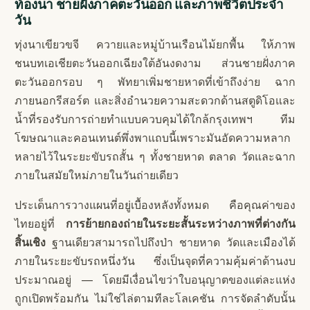
ท้องนา ชายฝั่งภาคตะวันออก และภาพชีวิตประจำ
วัน
ทุ่งนาเขียวขจี ควายและหมู่บ้านเรือนไม้ยกพื้น ให้ภาพ
ชนบทเอเชียตะวันออกเฉียงใต้อันงดงาม ส่วนชายฝั่งภาค
ตะวันออกรอบ ๆ พัทยาเพิ่มชายหาดที่เข้าถึงง่าย ฉาก
ภายนอกรีสอร์ต และสิ่งอำนวยความสะดวกด้านสตูดิโอและ
น้ำที่รองรับการถ่ายทำแบบควบคุมได้ใกล้กรุงเทพฯ ทีม
โฆษณาและคอนเทนต์พึ่งพาแถบนี้เพราะมันอัดความหลาก
หลายไว้ในระยะขับรถสั้น ๆ ทั้งชายหาด ตลาด วัดและฉาก
ภายในสมัยใหม่ภายในวันถ่ายเดียว
ประเด็นการวางแผนที่อยู่เบื้องหลังทั้งหมด คือคุณค่าของ
ไทยอยู่ที่
การย้ายกองถ่ายในระยะสั้นระหว่างภาพที่ต่างกัน
สิ้นเชิง
ฐานเดียวสามารถไปถึงป่า ชายหาด วัดและเมืองได้
ภายในระยะขับรถหนึ่งวัน ซึ่งเป็นจุดที่ความคุ้มค่าด้านงบ
ประมาณอยู่ — โดยมีเงื่อนไขว่าใบอนุญาตของแต่ละแห่ง
ถูกเปิดพร้อมกัน ไม่ใช่ไล่ตามทีละโลเคชัน การจัดลำดับนั้น