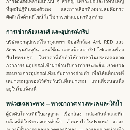
การจองสิ่งเหล่านี้แต่เนิ่น ๆ สำคัญ เพราะบ่อและเวทีที่ใหญ่
ที่สุดมีปฏิทินของตัวเอง และการเลือกที่เหมาะสมคือการ
ตัดสินใจด้านดีไซน์ ไม่ใช่การเช่าแบบนาทีสุดท้าย
การเช่ากล้อง เลนส์ และอุปกรณ์กริป
บริษัทเช่าอุปกรณ์ในกรุงเทพฯ มีบอดี้กล้อง Arri, RED และ
Sony รุ่นปัจจุบัน เลนส์ซีเน่ และแพ็กเกจกริป ไฟและเครื่อง
ปั่นไฟครบชุด ในราคาที่มักทำให้การเช่าในประเทศฉลาด
กว่าการขนอุปกรณ์เข้ามาสำหรับการถ่ายระยะสั้น เราตรวจ
สอบรายการอุปกรณ์เทียบกับตารางถ่ายทำ เพื่อให้แพ็กเกจที่
เหมาะสมถูกจองไว้สำหรับวันที่เหมาะสม แทนที่จะนอนนิ่ง
อยู่ในใบแจ้งหนี้
หน่วยเฉพาะทาง — ทางอากาศ ทางทะเล และใต้น้ำ
ผู้บังคับโดรนที่มีใบอนุญาต เรือกล้อง กล่องกันน้ำและทีม
กล้องที่มีใบรับรองการดำน้ำ ล้วนหาได้ในประเทศ แต่ละ
อย่างมีชั้นการขออนุญาตของตัวเอง — การอนุญาตน่านฟ้า