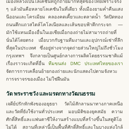
เมืองหลวงเป็นโลเคชันที่ถูกถ่ายมากที่สุดของไทยเพราะจริง
ๆ แล้วมันคือหลายโลเคชันในที่เดียว ทั้งเมืองยามค่ำคืนแสง
นีออนและโครเมียม คลองคดเคี้ยวและตลาดน้ำ วัดปิดทอง
ถนนตึกแถวสไตล์โคโลเนียลและเส้นขอบฟ้าตึกกระจก —
มักใช้แทนเมืองอื่นในเอเชียเมื่อกองถ่ายไม่สามารถถ่ายที่
นั่นได้โดยตรง เมื่อบวกกับฐานทีมงานและอุปกรณ์เช่าที่ลึก
ที่สุดในประเทศ ซึ่งอยู่ห่างจากจุดถ่ายส่วนใหญ่ไม่ถึงชั่วโมง
กรุงเทพฯ จึงกลายเป็นศูนย์กลางการผลิตโดยธรรมชาติแม้
เรื่องราวจะเกิดที่อื่น
ทีมขนส่ง DMC ประเทศไทยของเรา
จัดการการเคลื่อนย้ายกองถ่ายและนักแสดงไปตามจังหวะ
การจราจรของเมือง ไม่ใช่ฝืนมัน
วัด พระราชวัง และมรดกทางวัฒนธรรม
เจดีย์ปรักหักพังของอยุธยา วัดไม้สักลานนาทางภาคเหนือ
และวัดที่ยังใช้งานทั่วประเทศ มอบมิติของยุคสมัย ความ
ศักดิ์สิทธิ์และแฟนตาซีให้งานสร้างแบบที่สร้างขึ้นในสตูดิโอ
ไม่ได้ สถานที่เหล่านี้เป็นพื้นที่ศักดิ์สิทธิ์และในบางแห่งใกล้