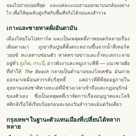
จองไปถ่ายบ่อยที่สุด และแต่ละแบบอ่านออกมาบนกล้องอย่าง
ไร เพื่อให้คุณจับคู่บรีฟกับพื้นที่จริงได้ก่อนลงสำรวจ
เกาะและชายหาดฝั่งอันดามัน
เมืองไทยในโปสการ์ด และเป็นเหตุผลที่ภาพยนตร์หลายเรื่อง
เดินทางมา ภูเขาหินปูนที่ตั้งตระหง่านขึ้นจากน้ำสีเทอร์ค
วอยซ์ ทะเลสาบซ่อนตัว หาดทรายขาวและถ้ำทะเลกระจาย
อยู่ทั่ว
ภูเก็ต
,
กระบี่
, อ่าวพังงาและหมู่เกาะพีพี — แนวชายฝั่ง
ที่ทำให้
The Beach
กลายเป็นตำนานของโลเคชัน มันถ่าย
ออกมาเหมือนสวรรค์บริสุทธิ์ แต่อ่าวที่ดีที่สุดอยู่ภายใน
อุทยานแห่งชาติทางทะเลที่มีช่วงเวลาเข้าถึงและกฎอนุรักษ์
ของตัวเอง ซึ่งเป็นเหตุผลที่เราจัดการเรื่องอนุญาตและโลจิ
สติกส์เรือให้เรียบร้อยก่อนจะจองวันสำรวจแม้แต่วันเดียว
กรุงเทพฯ ในฐานะตัวแทนเมืองที่เปลี่ยนได้หลาก
หลาย