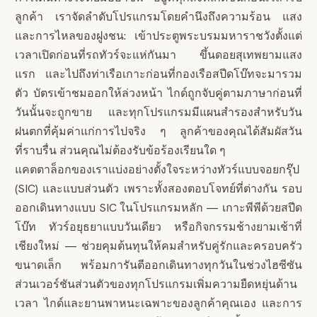
ลูกค้า เราจัดลำดับโปรแกรมโดยคำนึงถึงความร้อน แสง
และการไหลของฝูงชน: เข้าประตูพระบรมมหาราชวังตั้งแต่
เวลาเปิดก่อนที่รถทัวร์จะแห่กันมา ขึ้นดอยสุเทพยามแสง
แรก และไปถึงท่าเรือเกาะก่อนที่กองเรือสปีดโบ๊ทจะมารวม
ตัว บัตรเข้าชมออกให้ล่วงหน้า ไกด์ถูกจับคู่ตามภาษาก่อนที่
วันนั้นจะถูกขาย และทุกโปรแกรมมีแผนสำรองสำหรับวัน
ฝนตกที่คุ้มค่าแก่การไปจริง ๆ ลูกค้าของคุณได้สัมผัสวัน
ที่ราบรื่น ส่วนคุณไม่ต้องรับข้อร้องเรียนใด ๆ
แคตตาล็อกของเราแบ่งอย่างตั้งใจระหว่างทัวร์แบบจอยกรุ๊ป
(SIC) และแบบส่วนตัว เพราะทั้งสองตอบโจทย์ที่ต่างกัน รอบ
ออกเดินทางแบบ SIC ในโปรแกรมหลัก — เกาะพีพีด้วยสปีด
โบ๊ท ทัวร์อยุธยาแบบวันเดียว หรือกิจกรรมช้างยามเช้าที่
เชียงใหม่ — ช่วยคุมต้นทุนให้คมสำหรับคู่รักและครอบครัว
ขนาดเล็ก พร้อมการันตีออกเดินทางทุกวันในช่วงไฮซีซัน
ส่วนเวอร์ชันส่วนตัวของทุกโปรแกรมเพิ่มความยืดหยุ่นด้าน
เวลา ไกด์และยานพาหนะเฉพาะของลูกค้าคุณเอง และการ