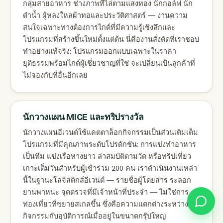
กลุ่มสายอาหาร ช่างภาพที่ไล่ตามแสงทอง นักกอล์ฟ นัก
ดำน้ำ ผู้หลงใหลผ้าทอและประวัติศาสตร์ — งานความ
สนใจเฉพาะทางต้องการไกด์ที่มีความรู้เชิงลึกและ
โปรแกรมที่สร้างขึ้นใหม่ตั้งแต่ต้น นี่คืองานสั่งตัดที่เราชอบ
ทำอย่างแท้จริง: โปรแกรมออกแบบเฉพาะในราคา
ยุติธรรมพร้อมไกด์ผู้เชี่ยวชาญที่ใช่ จะเปลี่ยนเป็นลูกค้าที่
ไม่จองกับที่อื่นอีกเลย
นักวางแผน MICE และทริปรางวัล
นักวางแผนอีเวนต์ใช้แคตตาล็อกกิจกรรมเป็นส่วนเติมเต็ม
โปรแกรมที่มีคุณภาพระดับโปรดักชัน: การแข่งทำอาหาร
เป็นทีม แข่งเรือหางยาว ล่าสมบัติตามวัด หรือทริปเที่ยว
เกาะเต็มวันสำหรับผู้เข้าร่วม 200 คน เราดำเนินงานเหล่า
นี้ในฐานะโลจิสติกส์อีเวนต์ — รายชื่อผู้โดยสาร ระลอก
ยานพาหนะ จุดตรวจที่มีเจ้าหน้าที่ประจำ — ไม่ใช่การ
ท่องเที่ยวที่ขยายสเกลขึ้น ซึ่งคือความแตกต่างระหว่าง
กิจกรรมกับอุบัติการณ์เมื่ออยู่ในขนาดกรุ๊ปใหญ่